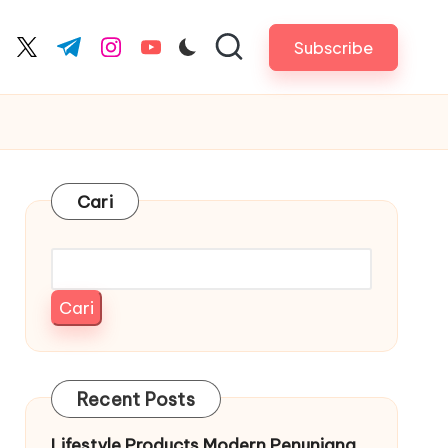
Subscribe
cebook.com
twitter.com
t.me
instagram.com
youtube.com
Cari
Cari
Recent Posts
Lifestyle Products Modern Penunjang